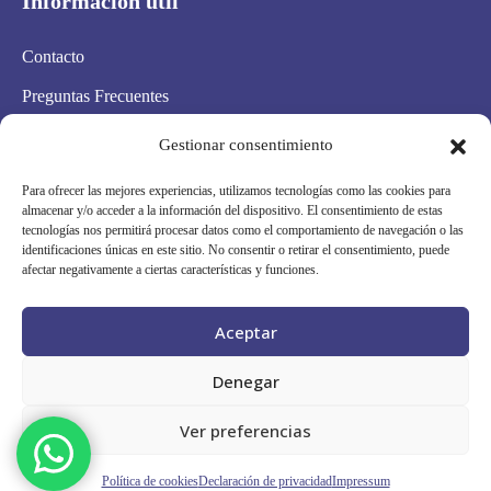
Información útil
Contacto
Preguntas Frecuentes
Aviso Legal
Gestionar consentimiento
Política de privacidad
Para ofrecer las mejores experiencias, utilizamos tecnologías como las cookies para
almacenar y/o acceder a la información del dispositivo. El consentimiento de estas
Política de cookies
tecnologías nos permitirá procesar datos como el comportamiento de navegación o las
identificaciones únicas en este sitio. No consentir o retirar el consentimiento, puede
Condiciones Generales
afectar negativamente a ciertas características y funciones.
Mapa Web
Aceptar
Síguenos en redes
Denegar
Ver preferencias
Grupo Scanner Vizcaya © · RPS 253/26
Política de cookies
Declaración de privacidad
Impressum