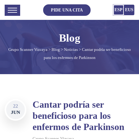
ESP
EUS
PIDE UNA CITA
Grupo Scanner Vizcaya
>
Blog
>
Noticias
> Cantar podría ser beneficioso
para los enfermos de Parkinson
Cantar podría ser
22
JUN
beneficioso para los
enfermos de Parkinson
Grupo Scanner Vizcaya