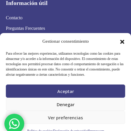
Información útil
Contacto
Preguntas Frecuentes
Aviso Legal
Gestionar consentimiento
Política de privacidad
Para ofrecer las mejores experiencias, utilizamos tecnologías como las cookies para
almacenar y/o acceder a la información del dispositivo. El consentimiento de estas
Política de cookies
tecnologías nos permitirá procesar datos como el comportamiento de navegación o las
identificaciones únicas en este sitio. No consentir o retirar el consentimiento, puede
Condiciones Generales
afectar negativamente a ciertas características y funciones.
Mapa Web
Aceptar
Síguenos en redes
Denegar
Ver preferencias
Grupo Scanner Vizcaya © · RPS 253/26