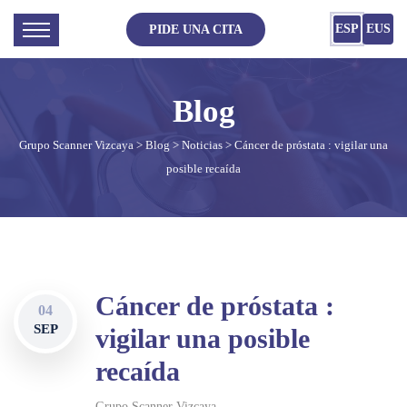
ESP
EUS
PIDE UNA CITA
Grupo Scanner Vizcaya
>
Blog
>
Noticias
> Cáncer de próstata : vigilar una
posible recaída
Cáncer de próstata :
04
SEP
vigilar una posible
recaída
Grupo Scanner Vizcaya