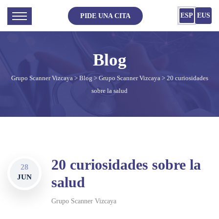
ESP
EUS
PIDE UNA CITA
Grupo Scanner Vizcaya
>
Blog
>
Grupo Scanner Vizcaya
> 20 curiosidades
sobre la salud
20 curiosidades sobre la
28
JUN
salud
Grupo Scanner Vizcaya