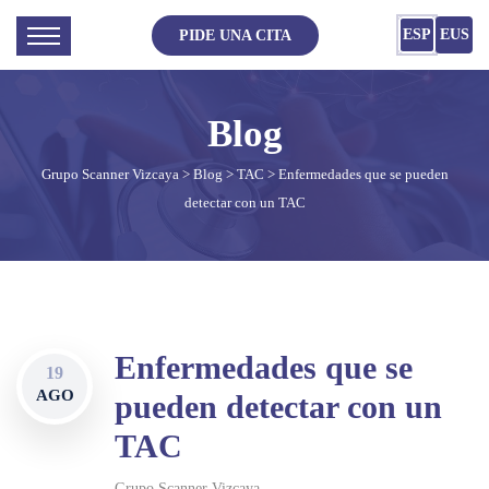
ESP
EUS
PIDE UNA CITA
Grupo Scanner Vizcaya
>
Blog
>
TAC
> Enfermedades que se pueden
detectar con un TAC
Enfermedades que se
19
AGO
pueden detectar con un
TAC
Grupo Scanner Vizcaya