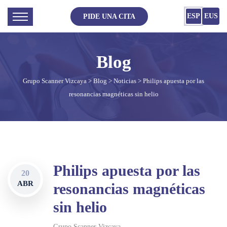
ESP
EUS
PIDE UNA CITA
Grupo Scanner Vizcaya
>
Blog
>
Noticias
> Philips apuesta por las
resonancias magnéticas sin helio
Philips apuesta por las
20
ABR
resonancias magnéticas
sin helio
Grupo Scanner Vizcaya