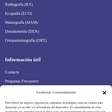
Radiografía (RX)
Ecografía (ECO)
Mamografía (MAM)
Densitometría (DEN)
Ortopantomografía (ORT)
Información útil
Contacto
Preguntas Frecuentes
Aviso Legal
Gestionar consentimiento
Política de privacidad
Para ofrecer las mejores experiencias, utilizamos tecnologías como las cookies para
almacenar y/o acceder a la información del dispositivo. El consentimiento de estas
Política de cookies
tecnologías nos permitirá procesar datos como el comportamiento de navegación o las