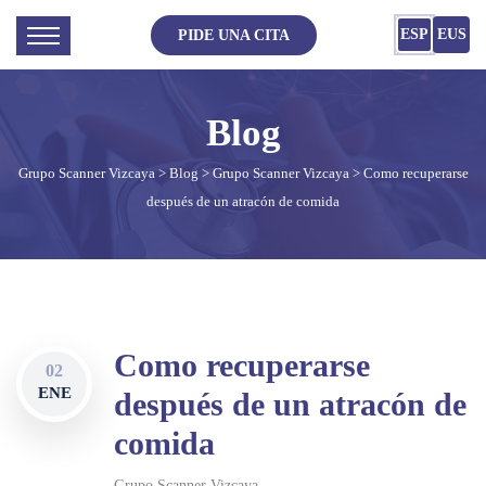
ESP
EUS
PIDE UNA CITA
Grupo Scanner Vizcaya
>
Blog
>
Grupo Scanner Vizcaya
> Como recuperarse
después de un atracón de comida
Como recuperarse
02
ENE
después de un atracón de
comida
Grupo Scanner Vizcaya