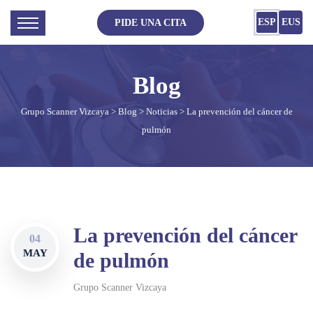
ESP
EUS
PIDE UNA CITA
Grupo Scanner Vizcaya
>
Blog
>
Noticias
> La prevención del cáncer de
pulmón
La prevención del cáncer
04
MAY
de pulmón
Grupo Scanner Vizcaya