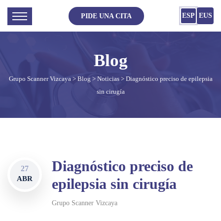
ESP
EUS
PIDE UNA CITA
Grupo Scanner Vizcaya
>
Blog
>
Noticias
> Diagnóstico preciso de epilepsia
sin cirugía
Diagnóstico preciso de
27
ABR
epilepsia sin cirugía
Grupo Scanner Vizcaya