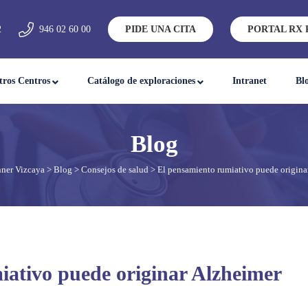
2
946 02 60 00
PIDE UNA CITA
PORTAL RX 
tros Centros
Catálogo de exploraciones
Intranet
Bl
ner Vizcaya
>
Blog
>
Consejos de salud
> El pensamiento rumiativo puede origina
iativo puede originar Alzheimer