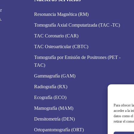
r
Resonancia Magnética (RM)
.
Tomografía Axial Computarizada (TAC -TC)
TAC Coronario (CAR)
TAC Osteoarticular (CBTC)
Tomografía por Emisión de Positrones (PET -
TAC)
Gammagrafía (GAM)
Radiografía (RX)
Ecografía (ECO)
Para ofrecer l
Mamografía (MAM)
acceder a la i
datos como el 
Densitometría (DEN)
retirar el cons
Ortopantomografía (ORT)