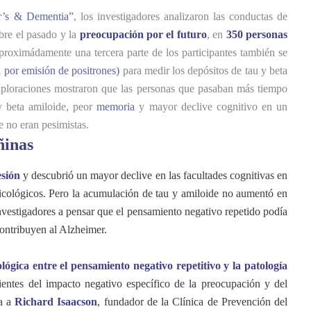
r’s & Dementia”
, los investigadores analizaron las conductas de
re el pasado y la
preocupación por el futuro
, en
350 personas
proximádamente una tercera parte de los participantes también se
 por emisión de positrones)
para medir los depósitos de tau y beta
xploraciones mostraron que las personas que pasaban más tiempo
y beta amiloide, peor
memoria
y mayor declive cognitivo en un
 no eran pesimistas.
ñinas
esión
y descubrió un mayor declive en las facultades cognitivas en
sicológicos. Pero la acumulación de tau y amiloide no aumentó en
investigadores a pensar que el pensamiento negativo repetido podía
contribuyen al Alzheimer.
lógica entre el pensamiento negativo repetitivo y la patología
entes del impacto negativo específico de la preocupación y del
ca a
Richard Isaacson
, fundador de la Clínica de Prevención del