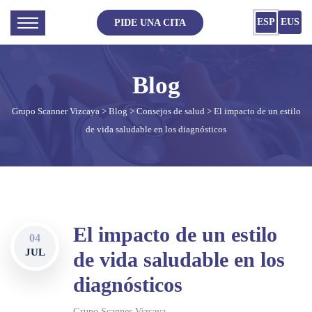
ESP
EUS
PIDE UNA CITA
Grupo Scanner Vizcaya
>
Blog
>
Consejos de salud
> El impacto de un estilo
de vida saludable en los diagnósticos
El impacto de un estilo
04
JUL
de vida saludable en los
diagnósticos
Grupo Scanner Vizcaya