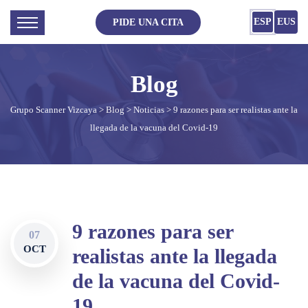
ESP
EUS
PIDE UNA CITA
Grupo Scanner Vizcaya
>
Blog
>
Noticias
> 9 razones para ser realistas ante la
llegada de la vacuna del Covid-19
9 razones para ser
07
OCT
realistas ante la llegada
de la vacuna del Covid-
19