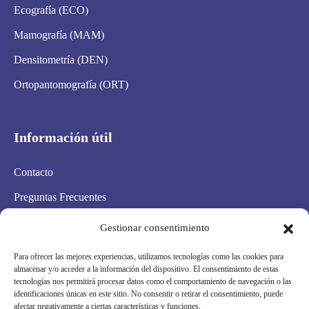
Ecografía (ECO)
Mamografía (MAM)
Densitometría (DEN)
Ortopantomografía (ORT)
Información útil
Contacto
Preguntas Frecuentes
Aviso Legal
Gestionar consentimiento
Política de privacidad
Para ofrecer las mejores experiencias, utilizamos tecnologías como las cookies para
almacenar y/o acceder a la información del dispositivo. El consentimiento de estas
Política de cookies
tecnologías nos permitirá procesar datos como el comportamiento de navegación o las
identificaciones únicas en este sitio. No consentir o retirar el consentimiento, puede
Condiciones Generales
afectar negativamente a ciertas características y funciones.